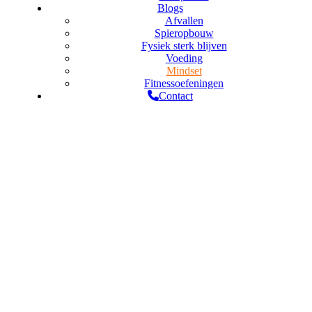
Blogs
Afvallen
Spieropbouw
Fysiek sterk blijven
Voeding
Mindset
Fitnessoefeningen
Contact