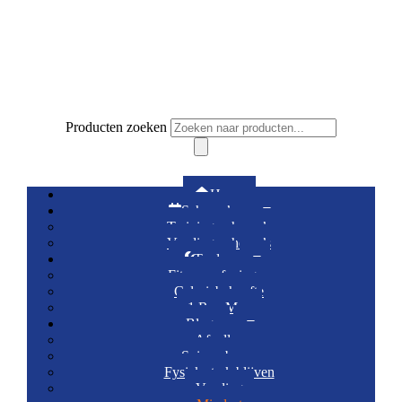
Producten zoeken
Winkelwagen
0
€
0.00
Home
Schema’s
Trainingsschema’s
Voedingsschema’s
Tools
Fitnessoefeningen
Caloriebehoefte
1 Rep Max
Blogs
Afvallen
Spieropbouw
Fysiek sterk blijven
Voeding