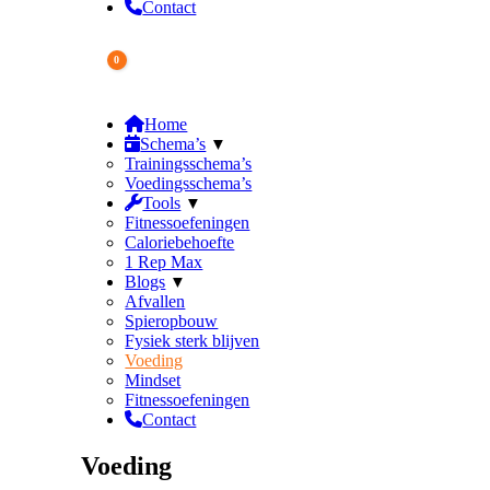
Contact
0
Winkelwagen
€
0.00
Home
Schema’s
Trainingsschema’s
Voedingsschema’s
Tools
Fitnessoefeningen
Caloriebehoefte
1 Rep Max
Blogs
Afvallen
Spieropbouw
Fysiek sterk blijven
Voeding
Mindset
Fitnessoefeningen
Contact
Voeding