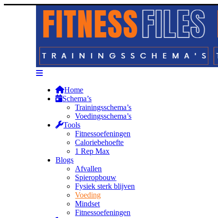
Home
Schema’s
Trainingsschema’s
Voedingsschema’s
Tools
Fitnessoefeningen
Caloriebehoefte
1 Rep Max
Blogs
Afvallen
Spieropbouw
Fysiek sterk blijven
Voeding
Mindset
Fitnessoefeningen