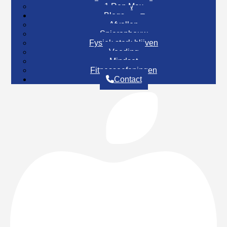
1 Rep Max
Blogs
Afvallen
Spieropbouw
Fysiek sterk blijven
Voeding
Mindset
Fitnessoefeningen
Contact