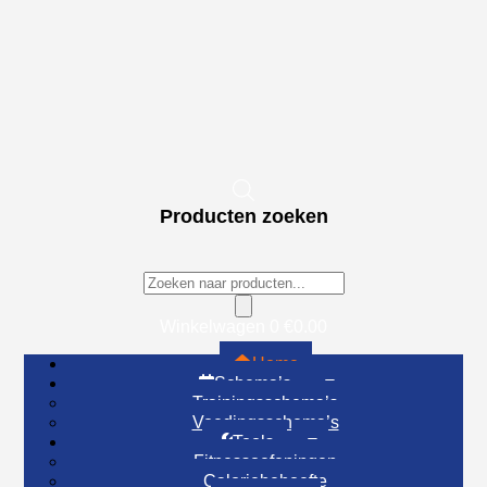
Producten zoeken
Winkelwagen
0
€
0.00
Home
Schema’s
Trainingsschema’s
Voedingsschema’s
Tools
Fitnessoefeningen
Caloriebehoefte