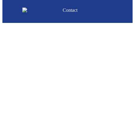
KLANTENSERVICE
FAQ
Contact
Privacy
Algemene voorwaarden
Adresgegevens
FITNESSFILES
Over ons
Home
Schema's
Tools
Blogs