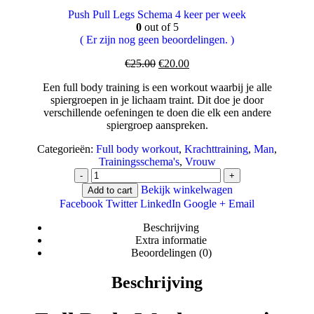
Push Pull Legs Schema 4 keer per week
0
out of 5
( Er zijn nog geen beoordelingen. )
Oorspronkelijke
Huidige
€
25.00
€
20.00
prijs
prijs
Een full body training is een workout waarbij je alle
was:
is:
spiergroepen in je lichaam traint. Dit doe je door
€25.00.
€20.00.
verschillende oefeningen te doen die elk een andere
spiergroep aanspreken.
Categorieën:
Full body workout
,
Krachttraining
,
Man
,
Trainingsschema's
,
Vrouw
-
+
Bekijk winkelwagen
Add to cart
Facebook
Twitter
LinkedIn
Google +
Email
Beschrijving
Extra informatie
Beoordelingen (0)
Beschrijving