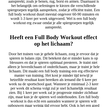
aanspreekt, zoals je benen, rug, borst en armen. Daarnaast is
het belangrijk om oefeningen te kiezen die verschillende
spiergroepen tegelijk aanspreken, zodat je efficiënt traint. Een
full body workout duurt meestal ongeveer 60-90 minuten en
wordt 1-3 keer per week uitgevoerd. Wel is een full body
workout erg zwaar omdat je alle spiergroepen tegelijk
aanspreekt.
Heeft een Full Body Workout effect
op het lichaam?
Door het trainen van je gehele lichaam, zorg je ervoor dat je
spieren in balans zijn. Dit betekent dat er minder kans is op
blessures en dat je spieren optimaal presteren. Je traint niet
alleen je bovenlichaam of onderlichaam, maar je traint je hele
lichaam. Dit maakt een full body training een erg effectieve
manier van training. Het kost je minder tijd terwijl je
hetzelfde resultaat kunt bereiken als iemand die 6 keer per
week na de sportschool gaat. Wanneer je minimaal 2-3 keer
per week dit schema volgt zul je snel lichamelijk resultaat
zien. Bij 1 keer per week zal je progressie minder zichtbaar
zijn, maar kun je de spieren wel onderhouden. Een full body
workout is dus echt een aanraden wanneer je spieren wilt
opbouwen maar weinig tijd ervoor hebt. Ook is het een goed