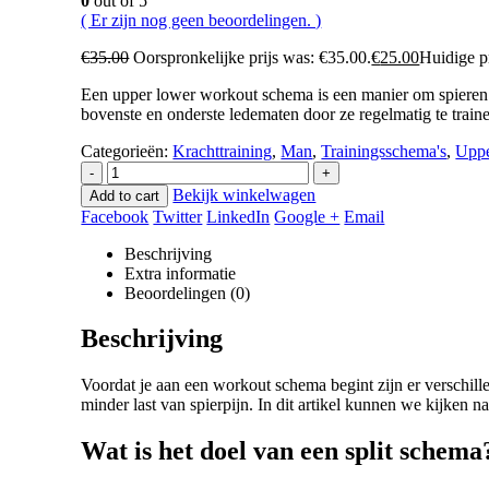
0
out of 5
( Er zijn nog geen beoordelingen. )
€
35.00
Oorspronkelijke prijs was: €35.00.
€
25.00
Huidige pr
Een upper lower workout schema is een manier om spieren o
bovenste en onderste ledematen door ze regelmatig te train
Categorieën:
Krachttraining
,
Man
,
Trainingsschema's
,
Uppe
-
+
Bekijk winkelwagen
Add to cart
Facebook
Twitter
LinkedIn
Google +
Email
Beschrijving
Extra informatie
Beoordelingen (0)
Beschrijving
Voordat je aan een workout schema begint zijn er verschille
minder last van spierpijn. In dit artikel kunnen we kijken 
Wat is het doel van een split schema