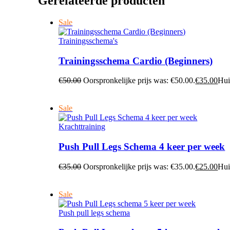
Gerelateerde producten
Sale
Trainingsschema's
Trainingsschema Cardio (Beginners)
€
50.00
Oorspronkelijke prijs was: €50.00.
€
35.00
Hui
Sale
Krachttraining
Push Pull Legs Schema 4 keer per week
€
35.00
Oorspronkelijke prijs was: €35.00.
€
25.00
Hui
Sale
Push pull legs schema