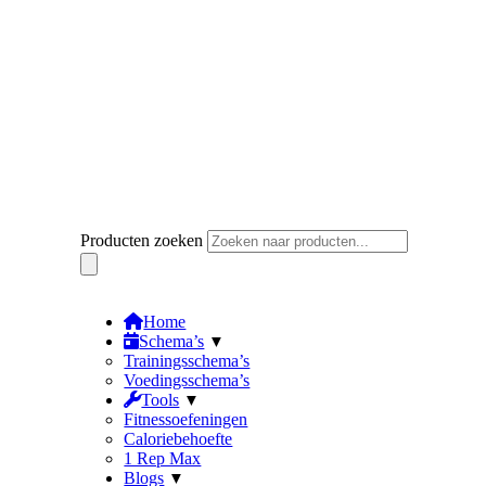
Producten zoeken
Winkelwagen
0
€
0.00
Home
Schema’s
Trainingsschema’s
Voedingsschema’s
Tools
Fitnessoefeningen
Caloriebehoefte
1 Rep Max
Blogs