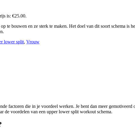
ijs is: €25.00.
p te bouwen en ze sterk te maken. Het doel van dit soort schema is h
en.
r lower split
,
Vrouw
nde factoren die in je voordeel werken. Je bent dan meer gemotiveerd om
naar de voordelen van een upper lower split workout schema.
?