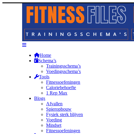
Home
Schema’s
Trainingsschema’s
Voedingsschema’s
Tools
Fitnessoefeningen
Caloriebehoefte
1 Rep Max
Blogs
Afvallen
Spieropbouw
Fysiek sterk blijven
Voeding
Mindset
Fitnessoefeningen