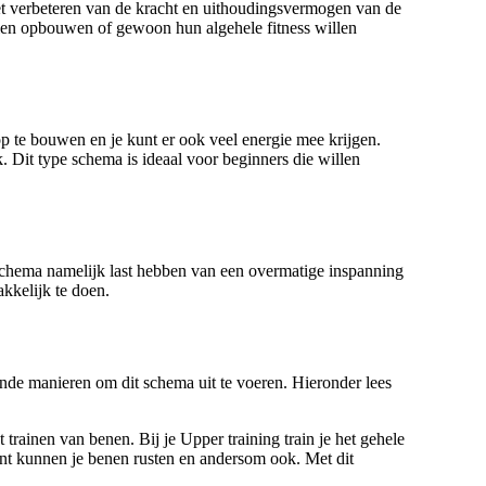
et verbeteren van de kracht en uithoudingsvermogen van de
illen opbouwen of gewoon hun algehele fitness willen
op te bouwen en je kunt er ook veel energie mee krijgen.
. Dit type schema is ideaal voor beginners die willen
schema namelijk last hebben van een overmatige inspanning
kkelijk te doen.
nde manieren om dit schema uit te voeren. Hieronder lees
ainen van benen. Bij je Upper training train je het gehele
aint kunnen je benen rusten en andersom ook. Met dit