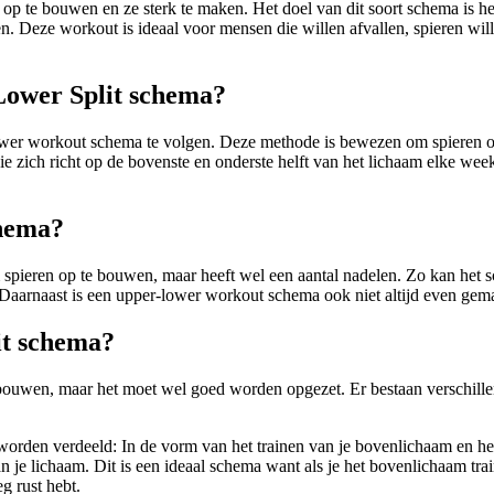
p te bouwen en ze sterk te maken. Het doel van dit soort schema is h
en. Deze workout is ideaal voor mensen die willen afvallen, spieren w
Lower Split schema?
er-lower workout schema te volgen. Deze methode is bewezen om spieren 
e zich richt op de bovenste en onderste helft van het lichaam elke week
chema?
 spieren op te bouwen, maar heeft wel een aantal nadelen. Zo kan het 
. Daarnaast is een upper-lower workout schema ook niet altijd even gema
it schema?
e bouwen, maar het moet wel goed worden opgezet. Er bestaan verschille
den verdeeld: In de vorm van het trainen van je bovenlichaam en het tr
an je lichaam. Dit is een ideaal schema want als je het bovenlichaam tr
g rust hebt.