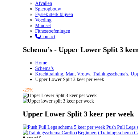
Afvallen
Spieropbouw
Fysiek sterk blijven
Voeding
Mindset
Fitnessoefeningen
Contact
Schema’s - Upper Lower Split 3 kee
Home
Schema’s
Krachttraining
,
Man
,
Vrouw
,
Trainingsschema's
,
Upp
Upper Lower Split 3 keer per week
-29%
Upper Lower Split 3 keer per week
Push Pull Legs 
Trainingsschema Ca