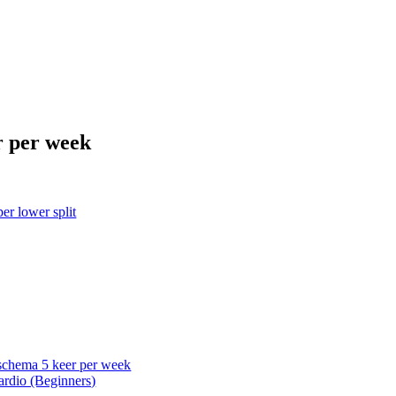
r per week
er lower split
schema 5 keer per week
rdio (Beginners)