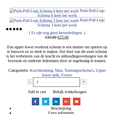
Push-Pull-Legs
Schema 6 keer per week
Push-Pull-Legs
Schema 3 keer per week
( Er zijn nog geen beoordelingen. )
0
out of 5
Oorspronkelijke
Huidige
€
35.00
€
25.00
prijs
prijs
was:
is:
Een upper lower workout schema is een manier om spieren op
€35.00.
€25.00.
te bouwen en ze sterk te maken. Het doel van dit soort schema
is het verbeteren van de kracht en uithoudingsvermogen van de
bovenste en onderste ledematen door ze regelmatig te trainen.
Categorieën:
Krachttraining
,
Man
,
Trainingsschema's
,
Upper
lower split
,
Vrouw
-
+
Add to cart
Bekijk winkelwagen
Beschrijving
Extra informatie