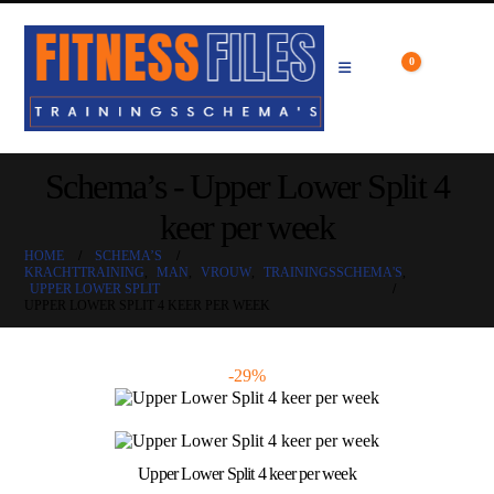
0
Winkelwage
€
0.00
Schema’s - Upper Lower Split 4
keer per week
HOME
SCHEMA’S
KRACHTTRAINING
,
MAN
,
VROUW
,
TRAININGSSCHEMA'S
,
UPPER LOWER SPLIT
UPPER LOWER SPLIT 4 KEER PER WEEK
-29%
Upper Lower Split 4 keer per week