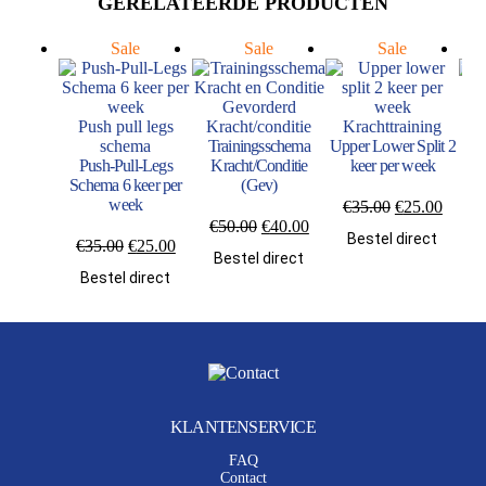
GERELATEERDE PRODUCTEN
Sale
Sale
Sale
Push pull legs
Kracht/conditie
Krachttraining
K
schema
Trainingsschema
Upper Lower Split 2
Push-Pull-Legs
Kracht/Conditie
keer per week
sc
Schema 6 keer per
(Gev)
week
Oorspronkeli
Huidi
€
35.00
€
25.00
Oorspronkelijke
Huidige
prijs
prijs
€
50.00
€
40.00
€
Bestel direct
Oorspronkelijke
Huidige
prijs
prijs
was:
is:
€
35.00
€
25.00
Bestel direct
prijs
prijs
was:
is:
€35.00.
€25.0
Bestel direct
was:
is:
€50.00.
€40.00.
€35.00.
€25.00.
KLANTENSERVICE
FAQ
Contact