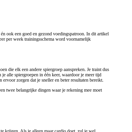
 is én ook een goed en gezond voedingspatroon. In dit artikel
1 keer per week trainingsschema word voornamelijk
doen die elk een andere spiergroep aanspreken. Je traint dus
n je alle spiergroepen in één keer, waardoor je meer tijd
ervoor zorgen dat je sneller en beter resultaten bereikt.
leen twee belangrijke dingen waar je rekening mee moet
te krijgen. Als je alleen maar cardio doet, zul je wel