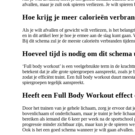
afvallen, maar je zult ook spieren verliezen. Je wilt spiere
Hoe krijg je meer calorieën verbra
Als je wilt afvallen of gewicht wilt verliezen, is het belan
en in dit artikel leer je hoe je ermee aan de slag kunt gaa
Bij dit schema zul je de meeste calorieën verbranden tijdens
Hoeveel tijd is nodig om dit schema 
‘Full body workout’ is een veelgebruikte term in de krachttr
betekent dat je alle grote spiergroepen aanspreekt, zoals je
zodat je efficiënt traint. Een full body workout duurt mee
spiergroepen tegelijk aanspreekt.
Heeft een Full Body Workout effect
Door het trainen van je gehele lichaam, zorg je ervoor dat je 
bovenlichaam of onderlichaam, maar je traint je hele lichaam.
bereiken als iemand die 6 keer per week na de sportschool g
progressie minder zichtbaar zijn, maar kun je de spieren 
Ook is het een goed schema wanneer je wilt gaan afvallen.