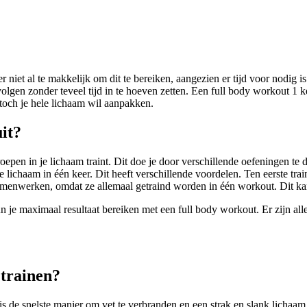
ter niet al te makkelijk om dit te bereiken, aangezien er tijd voor nodig
t volgen zonder teveel tijd in te hoeven zetten. Een full body workout 
 toch je hele lichaam wil aanpakken.
it?
roepen in je lichaam traint. Dit doe je door verschillende oefeningen te 
le lichaam in één keer. Dit heeft verschillende voordelen. Ten eerste trai
samenwerken, omdat ze allemaal getraind worden in één workout. Dit kan 
n je maximaal resultaat bereiken met een full body workout. Er zijn al
 trainen?
 is de snelste manier om vet te verbranden en een strak en slank lichaam 