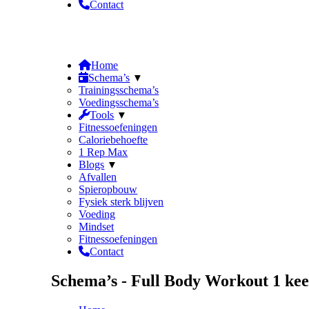
Contact
Winkelwagen
0
€
0.00
Home
Schema’s
Trainingsschema’s
Voedingsschema’s
Tools
Fitnessoefeningen
Caloriebehoefte
1 Rep Max
Blogs
Afvallen
Spieropbouw
Fysiek sterk blijven
Voeding
Mindset
Fitnessoefeningen
Contact
Schema’s - Full Body Workout 1 ke