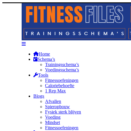
Home
Schema’s
Trainingsschema’s
Voedingsschema’s
Tools
Fitnessoefeningen
Caloriebehoefte
1 Rep Max
Blogs
Afvallen
Spieropbouw
Fysiek sterk blijven
Voeding
Mindset
Fitnessoefeningen