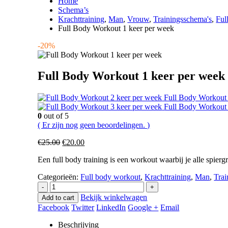
Home
Schema’s
Krachttraining
,
Man
,
Vrouw
,
Trainingsschema's
,
Ful
Full Body Workout 1 keer per week
-20%
Full Body Workout 1 keer per week
Full Body Workout 
Full Body Workout 
0
out of 5
( Er zijn nog geen beoordelingen. )
Oorspronkelijke
Huidige
€
25.00
€
20.00
prijs
prijs
Een full body training is een workout waarbij je alle spierg
was:
is:
€25.00.
€20.00.
Categorieën:
Full body workout
,
Krachttraining
,
Man
,
Trai
-
+
Bekijk winkelwagen
Add to cart
Facebook
Twitter
LinkedIn
Google +
Email
Beschrijving