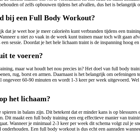
n behouden of zelfs opbouwen tijdens het afvallen, dus het is belangrijk 
nd bij een Full Body Workout?
grijk dat je weet hoe je meer calorieën kunt verbranden tijdens een train
n. Wanneer u niet zo vaak in de week kunt trainen maar toch wilt gaan 
 een sessie. Doordat je het hele lichaam traint is de inspanning hoog en
uit te voeren?
aining, maar wat houdt het nou precies in? Het doel van full body traini
 benen, rug, borst en armen. Daarnaast is het belangrijk om oefeningen t
stal ongeveer 60-90 minuten en wordt 1-3 keer per week uitgevoerd. Wel 
 op het lichaam?
spieren in balans zijn. Dit betekent dat er minder kans is op blessures en
 Dit maakt een full body training een erg effectieve manier van training.
aat. Wanneer je minimaal 2-3 keer per week dit schema volgt zul je snel 
wel onderhouden. Een full body workout is dus echt een aanraden wannee