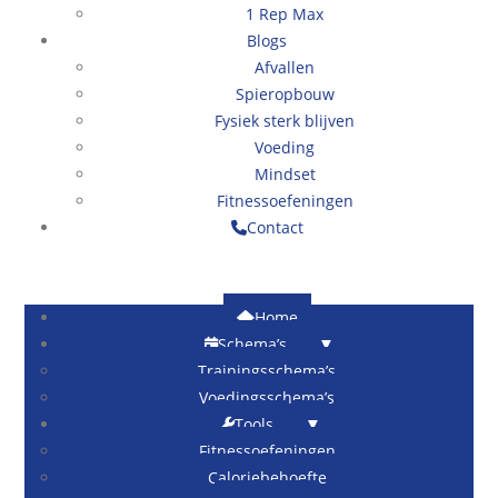
1 Rep Max
Blogs
Afvallen
Spieropbouw
Fysiek sterk blijven
Voeding
Mindset
Fitnessoefeningen
Contact
Winkelwagen
0
€
0.00
Home
Schema’s
Trainingsschema’s
Voedingsschema’s
Tools
Fitnessoefeningen
Caloriebehoefte