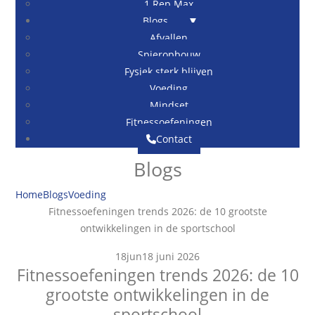
1 Rep Max
Blogs
Afvallen
Spieropbouw
Fysiek sterk blijven
Voeding
Mindset
Fitnessoefeningen
Contact
Blogs
Home
Blogs
Voeding
Fitnessoefeningen trends 2026: de 10 grootste
ontwikkelingen in de sportschool
18
jun
18 juni 2026
Fitnessoefeningen trends 2026: de 10
grootste ontwikkelingen in de
sportschool