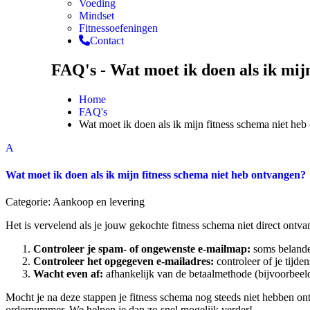
Voeding
Mindset
Fitnessoefeningen
Contact
FAQ's - Wat moet ik doen als ik mij
Home
FAQ's
Wat moet ik doen als ik mijn fitness schema niet he
A
Wat moet ik doen als ik mijn fitness schema niet heb ontvangen?
Categorie: Aankoop en levering
Het is vervelend als je jouw gekochte fitness schema niet direct ontva
Controleer je spam- of ongewenste e-mailmap:
soms belanden
Controleer het opgegeven e-mailadres:
controleer of je tijde
Wacht even af:
afhankelijk van de betaalmethode (bijvoorbeeld 
Mocht je na deze stappen je fitness schema nog steeds niet hebben o
ordernummer. We helpen je dan zo snel mogelijk verder!