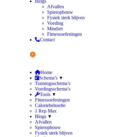
Blogs
Afvallen
Spieropbouw
Fysiek sterk blijven
Voeding
Mindset
Fitnessoefeningen
Contact
0
Winkelwagen
€
0.00
Home
Schema’s
Trainingsschema’s
Voedingsschema’s
Tools
Fitnessoefeningen
Caloriebehoefte
1 Rep Max
Blogs
Afvallen
Spieropbouw
Fysiek sterk blijven