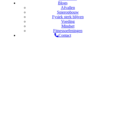
Blogs
Afvallen
Spieropbouw
Fysiek sterk blijven
Voeding
Mindset
Fitnessoefeningen
Contact