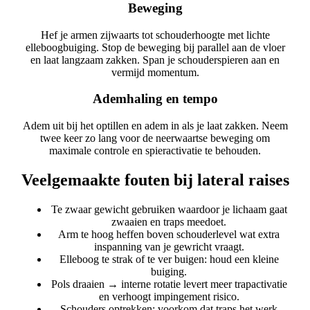
Beweging
Hef je armen zijwaarts tot schouderhoogte met lichte
elleboogbuiging. Stop de beweging bij parallel aan de vloer
en laat langzaam zakken. Span je schouderspieren aan en
vermijd momentum.
Ademhaling en tempo
Adem uit bij het optillen en adem in als je laat zakken. Neem
twee keer zo lang voor de neerwaartse beweging om
maximale controle en spieractivatie te behouden.
Veelgemaakte fouten bij lateral raises
Te zwaar gewicht gebruiken waardoor je lichaam gaat
zwaaien en traps meedoet.
Arm te hoog heffen boven schouderlevel wat extra
inspanning van je gewricht vraagt.
Elleboog te strak of te ver buigen: houd een kleine
buiging.
Pols draaien → interne rotatie levert meer trapactivatie
en verhoogt impingement risico.
Schouders optrekken: voorkom dat traps het werk